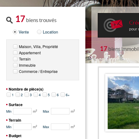
17
biens trouvés
Crée
pour 
Vente
Location
Maison, Villa, Propriété
17
biens immobil
Appartement
Terrain
Immeuble
Commerce / Entreprise
Nombre de pièce(s)
1
2
3
4
5
6
6+
Surface
2
2
Min
m
Max
m
Terrain
2
2
Min
m
Max
m
Budget